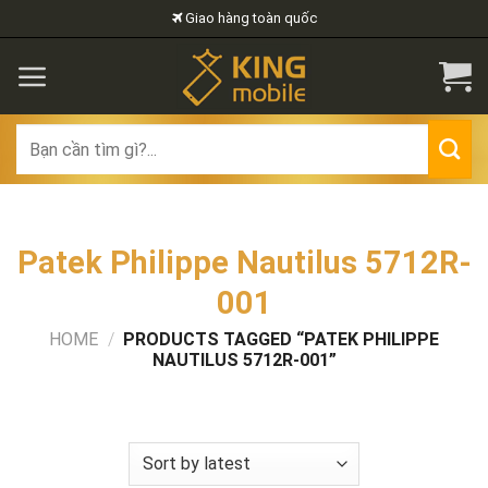
Skip
Giao hàng toàn quốc
to
content
Search
for:
Patek Philippe Nautilus 5712R-
001
HOME
/
PRODUCTS TAGGED “PATEK PHILIPPE
NAUTILUS 5712R-001”
FILTER