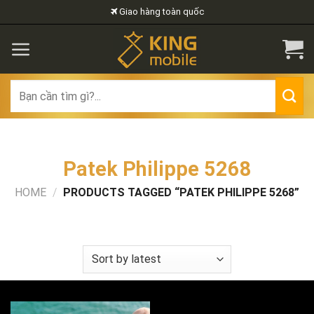
Skip
Giao hàng toàn quốc
to
content
Search
for:
Patek Philippe 5268
HOME
/
PRODUCTS TAGGED “PATEK PHILIPPE 5268”
FILTER