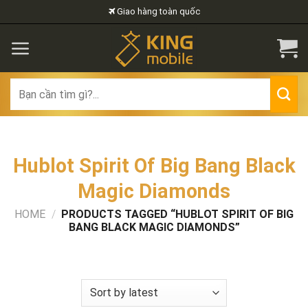
Skip
Giao hàng toàn quốc
to
content
Search
for:
Hublot Spirit Of Big Bang Black
Magic Diamonds
HOME
/
PRODUCTS TAGGED “HUBLOT SPIRIT OF BIG
BANG BLACK MAGIC DIAMONDS”
FILTER