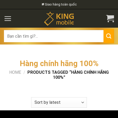
Skip
Giao hàng toàn quốc
to
content
Search
for:
Hàng chính hãng 100%
HOME
/
PRODUCTS TAGGED “HÀNG CHÍNH HÃNG
100%”
FILTER