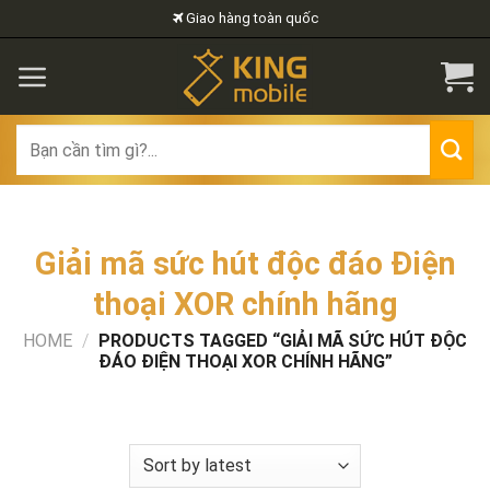
Skip
Giao hàng toàn quốc
to
content
Search
for:
Giải mã sức hút độc đáo Điện
thoại XOR chính hãng
HOME
/
PRODUCTS TAGGED “GIẢI MÃ SỨC HÚT ĐỘC
ĐÁO ĐIỆN THOẠI XOR CHÍNH HÃNG”
FILTER