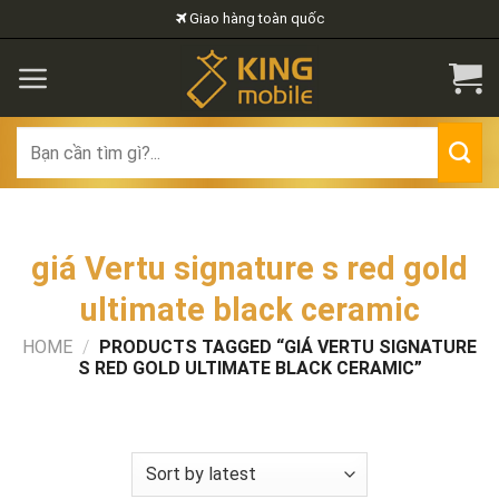
Skip
Giao hàng toàn quốc
to
content
Search
for:
giá Vertu signature s red gold
ultimate black ceramic
HOME
/
PRODUCTS TAGGED “GIÁ VERTU SIGNATURE
S RED GOLD ULTIMATE BLACK CERAMIC”
FILTER