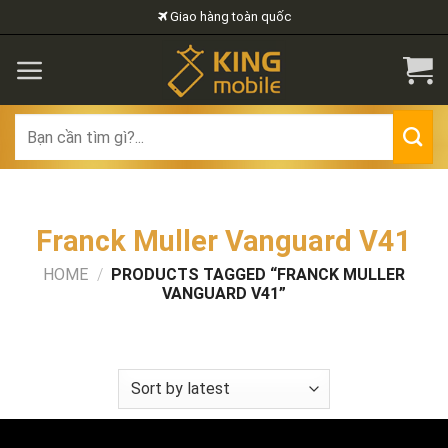
Skip
Giao hàng toàn quốc
to
content
Search
for:
Franck Muller Vanguard V41
HOME
/
PRODUCTS TAGGED “FRANCK MULLER
VANGUARD V41”
FILTER