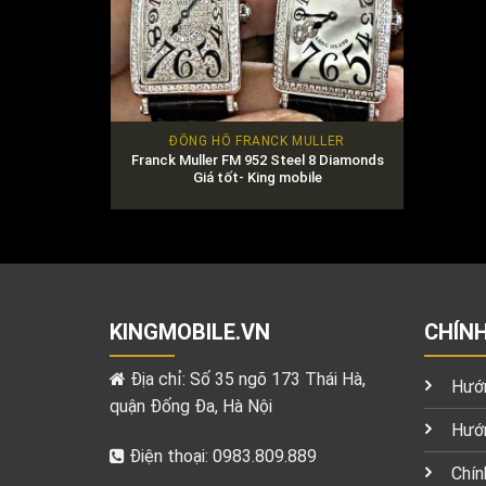
ĐỒNG HỒ FRANCK MULLER
Franck Muller FM 952 Steel 8 Diamonds
Giá tốt- King mobile
KINGMOBILE.VN
CHÍN
Địa chỉ: Số 35 ngõ 173 Thái Hà,
Hướn
quận Đống Đa, Hà Nội
Hướn
Điện thoại: 0983.809.889
Chín