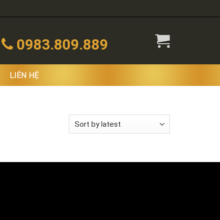
0983.809.889
LIÊN HỆ
 the single result