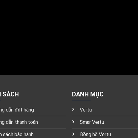
H SÁCH
DANH MỤC
g dẫn đặt hàng
Vertu
g dẫn thanh toán
Smar Vertu
h sách bảo hành
Đồng hồ Vertu