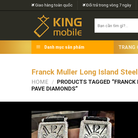
Skip
Giao hàng toàn quốc
Đổi trả trong vòng 7 ngày
to
content
Search
for:
TRANG 
Danh mục sản phẩm
Franck Muller Long Island Ste
HOME
/
PRODUCTS TAGGED “FRANCK 
PAVE DIAMONDS”
FILTER