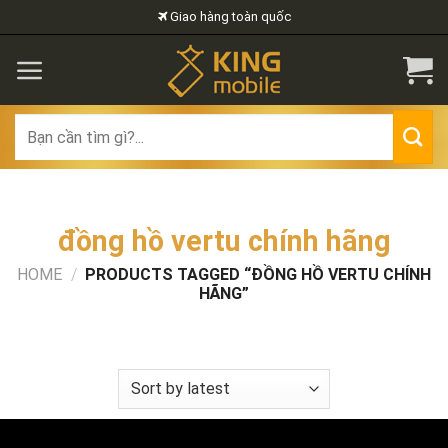
Skip
Giao hàng toàn quốc
to
content
Search
for:
đồng hồ vertu chính hãng
HOME
/
PRODUCTS TAGGED “ĐỒNG HỒ VERTU CHÍNH
HÃNG”
FILTER