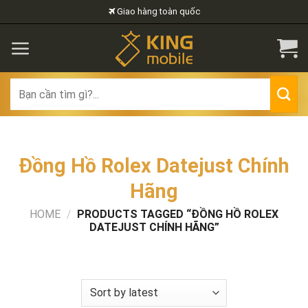
Skip
Giao hàng toàn quốc
to
content
Search
for:
Đồng Hồ Rolex Datejust Chính
Hãng
HOME
/
PRODUCTS TAGGED “ĐỒNG HỒ ROLEX
DATEJUST CHÍNH HÃNG”
FILTER