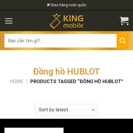
Skip
Giao hàng toàn quốc
to
content
Search
for:
Đồng hồ HUBLOT
HOME
/
PRODUCTS TAGGED “ĐỒNG HỒ HUBLOT”
FILTER