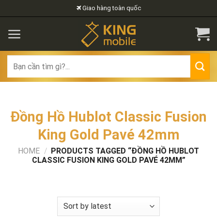
Skip
Giao hàng toàn quốc
to
content
Search
for:
Đồng Hồ Hublot Classic Fusion
King Gold Pavé 42mm
HOME
/
PRODUCTS TAGGED “ĐỒNG HỒ HUBLOT
CLASSIC FUSION KING GOLD PAVÉ 42MM”
FILTER