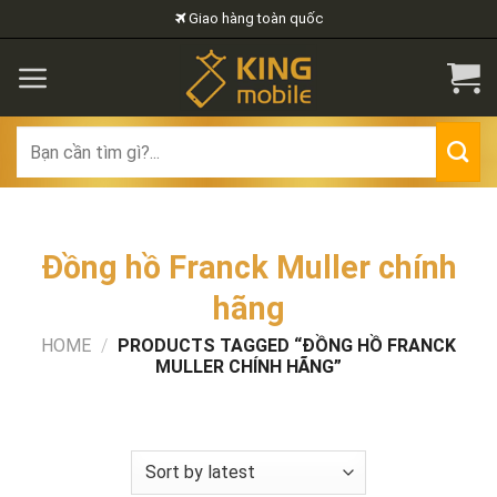
Skip
Giao hàng toàn quốc
to
content
Search
for:
Đồng hồ Franck Muller chính
hãng
HOME
/
PRODUCTS TAGGED “ĐỒNG HỒ FRANCK
MULLER CHÍNH HÃNG”
FILTER