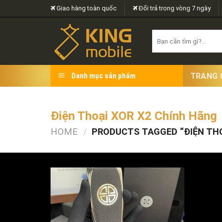
Skip
Giao hàng toàn quốc
Đổi trả trong vòng 7 ngày
to
content
Search
for:
TRANG 
Danh mục sản phẩm
Điện Thoại XOR X2 Chính Hãng
HOME
/
PRODUCTS TAGGED “ĐIỆN THO
FILTER