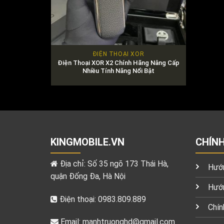
ĐIỆN THOẠI XOR
Điện Thoại XOR X2 Chính Hãng Nâng Cấp
Nhiều Tính Năng Nổi Bật
KINGMOBILE.VN
CHÍN
Địa chỉ: Số 35 ngõ 173 Thái Hà,
Hướn
quận Đống Đa, Hà Nội
Hướn
Điện thoại: 0983.809.889
Chín
Email:
manhtruonghd@gmail.com