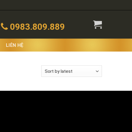
0983.809.889
LIÊN HỆ
 the single result