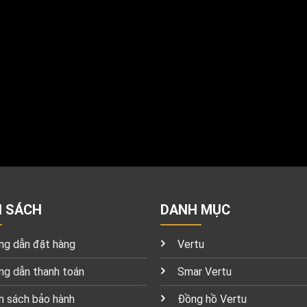
H SÁCH
DANH MỤC
g dẫn đặt hàng
Vertu
g dẫn thanh toán
Smar Vertu
h sách bảo hành
Đồng hồ Vertu