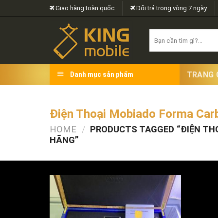
Skip
Giao hàng toàn quốc
Đổi trả trong vòng 7 ngày
to
content
Search
for:
TRANG 
Danh mục sản phẩm
Điện Thoại Mobiado Forma Car
HOME
/
PRODUCTS TAGGED “ĐIỆN TH
HÃNG”
FILTER