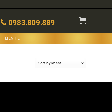
0983.809.889
LIÊN HỆ
 the single result