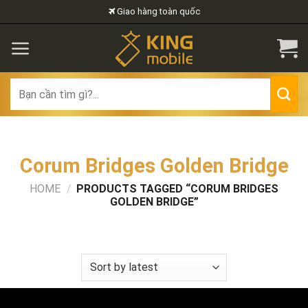
Skip
Giao hàng toàn quốc
to
content
Search
for:
Corum Bridges Golden Bridge
HOME
/
PRODUCTS TAGGED “CORUM BRIDGES
GOLDEN BRIDGE”
FILTER