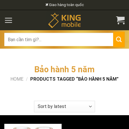
Skip
Giao hàng toàn quốc
to
content
Search
for:
Bảo hành 5 năm
HOME
/
PRODUCTS TAGGED “BẢO HÀNH 5 NĂM”
FILTER