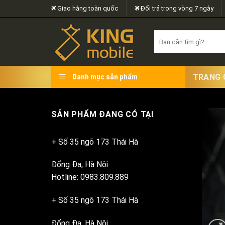
Skip
Giao hàng toàn quốc
Đổi trả trong vòng 7 ngày
to
content
Search
for:
TRANG 
Danh mục sản phẩm
SẢN PHẨM ĐANG CÓ TẠI
+ Số 35 ngõ 173 Thái Hà
Đống Đa, Hà Nội
Hotline: 0983.809.889
+ Số 35 ngõ 173 Thái Hà
Đống Đa, Hà Nội