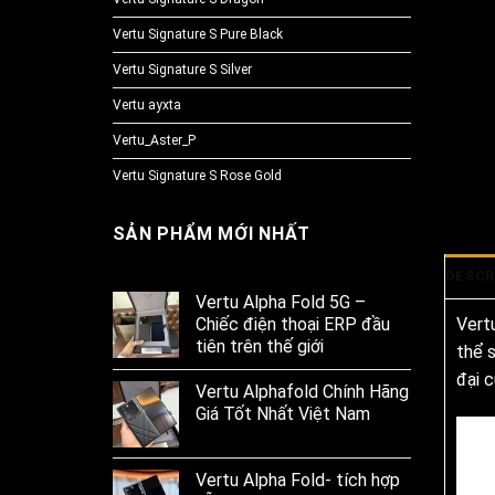
Vertu Signature S Pure Black
Vertu Signature S Silver
Vertu ayxta
Vertu_Aster_P
Vertu Signature S Rose Gold
SẢN PHẨM MỚI NHẤT
DESCR
Vertu Alpha Fold 5G –
Chiếc điện thoại ERP đầu
Vert
tiên trên thế giới
thể 
đại c
Vertu Alphafold Chính Hãng
Giá Tốt Nhất Việt Nam
Vertu Alpha Fold- tích hợp