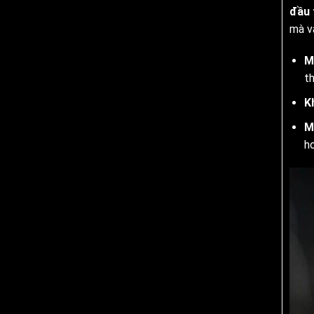
đầu 
mà và
M
th
K
M
h