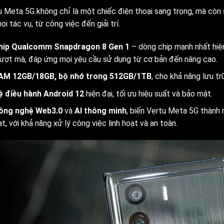
u Meta 5G không chỉ là một chiếc điện thoại sang trọng, mà còn 
i tác vụ, từ công việc đến giải trí.
hip Qualcomm Snapdragon 8 Gen 1
– dòng chip mạnh nhất hiện
ượt mà, đáp ứng mọi yêu cầu sử dụng từ cơ bản đến nâng cao.
AM 12GB/18GB, bộ nhớ trong 512GB/1TB
, cho khả năng lưu tr
ệ điều hành Android 12
hiện đại, tối ưu hiệu suất và bảo mật.
ông nghệ Web3.0
và
AI thông minh
, biến Vertu Meta 5G thành 
t, với khả năng xử lý công việc linh hoạt và an toàn.