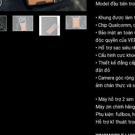
Model đầu tiên tro
• Khung được làm 
• Chip Qualcomm, d
• Bảo mật an toàn 
độc quyền của VE
• Hổ trợ sạc siêu 
• Cấu hình cực kho
• Thiết kế đẳng cấ
đắt đỏ
• Camera góc rộng 
ảnh chân thực và s
• Máy hỗ trợ 2 sim
Máy zin chính hãn
Phụ kiện: fullbox, 
Hỗ trợ kĩ thuật trọ