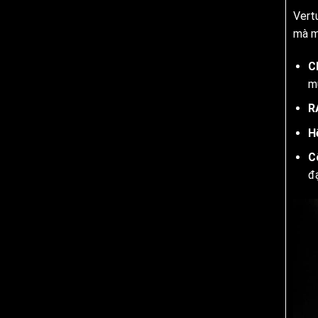
Vert
mà mọ
C
m
R
H
C
đạ