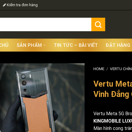
Kiểm tra đơn hàng
CHỦ
SẢN PHẨM
TIN TỨC – BÀI VIẾT
ĐẶT HÀNG
HOME
/
VERTU CHÍ
Vertu Met
Vinh Đẳng
Vertu Meta 5G Brow
KINGMOBILE LUX
Màn hình cong trà