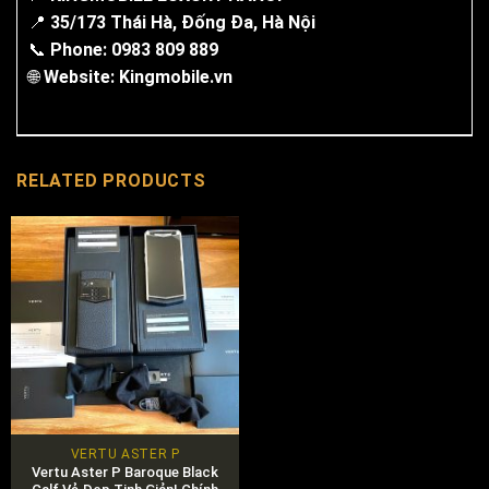
📍
35/173 Thái Hà, Đống Đa, Hà Nội
📞
Phone: 0983 809 889
🌐
Website:
Kingmobile.vn
RELATED PRODUCTS
VERTU ASTER P
Vertu Aster P Baroque Black