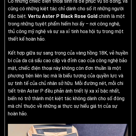
Có những chiếc điện thoại sinh ra để phục vụ số đông, và
cũng có những kiệt tác chỉ dành cho số ít những người
đặc biệt.
Vertu Aster P Black Rose Gold
chính là một
trong những tuyệt phẩm hiếm hoi ấy – nơi công nghệ,
thủ công mỹ nghệ và sự xa xỉ tinh hoa hội tụ trong một
thiết kế hoàn hảo.
Kết hợp giữa sự sang trọng của vàng hồng 18K, vẻ huyền
bí của da cá sấu cao cấp và đỉnh cao của công nghệ bảo
mật, chiếc điện thoại này không còn đơn thuần là một
phương tiện liên lạc mà là biểu tượng của quyền lực và
sự tinh tế của chủ nhân sở hữu. Mỗi đường nét, mỗi chi
tiết trên Aster P đều phản ánh triết lý xa xỉ bậc nhất,
biến nó trở thành một kiệt tác không dành cho số đông
mà chỉ thuộc về những ai thực sự hiểu giá trị của sự
hoàn hảo.