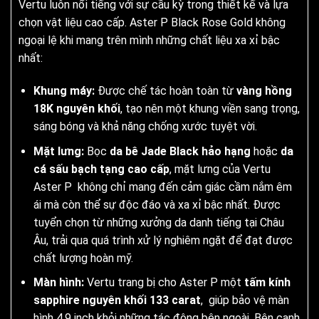
Vertu luôn nổi tiếng với sự cầu kỳ trong thiết kế và lựa
chọn vật liệu cao cấp. Aster P Black Rose Gold không
ngoại lệ khi mang trên mình những chất liệu xa xỉ bậc
nhất:
Khung máy:
Được chế tác hoàn toàn từ
vàng hồng
18K nguyên khối
, tạo nên một khung viền sang trọng,
sáng bóng và khả năng chống xước tuyệt vời.
Mặt lưng:
Bọc
da bê Jade Black hảo hạng
hoặc
da
cá sấu bạch tạng cao cấp
, mặt lưng của Vertu
Aster P không chỉ mang đến cảm giác cầm nắm êm
ái mà còn thể sự độc đáo và xa xỉ bậc nhất. Được
tuyển chọn từ những xưởng da danh tiếng tại Châu
Âu, trải qua quá trình xử lý nghiêm ngặt để đạt được
chất lượng hoàn mỹ.
Màn hình:
Vertu trang bị cho Aster P một
tấm kính
sapphire nguyên khối 133 carat
, giúp bảo vệ màn
hình 4.9 inch khỏi những tác động bên ngoài. Bên cạnh