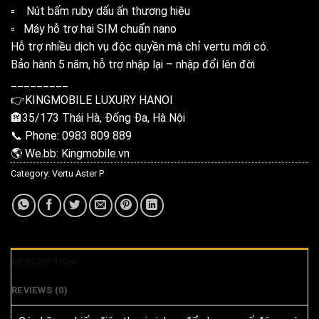
▫️ Nút bấm ruby dấu ấn thương hiệu
▫️ Máy hỗ trợ hai SIM chuẩn nano
Hỗ trợ nhiều dịch vụ độc quyền mà chỉ vertu mới có.
Bảo hành 5 năm, hỗ trợ nhập lại – nhập đổi lên đời
_________
👉KINGMOBILE LUXURY HANOI
🏤35/173 Thái Hà, Đống Đa, Hà Nội
📞 Phone: 0983 809 889
🌎 We.bb: Kingmobile.vn
Category:
Vertu Aster P
DESCRIPTION
REVIEWS (0)