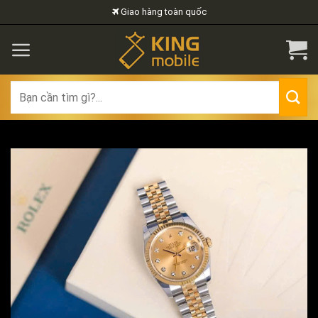
Skip
Giao hàng toàn quốc
to
content
Search
for: