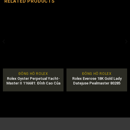
RELATED PRODUCTS
ĐỒNG HỒ ROLEX
ĐỒNG HỒ ROLEX
Rolex Oyster Perpetual Yacht-
Rolex Everose 18K Gold Lady
Master II 116681: Đỉnh Cao Của
Datejuse Pealmaster 80285
Sự Hoàn Hảo
Chính Hãng