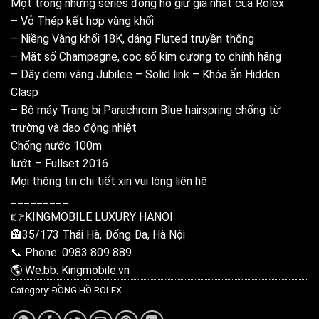
Một trong những series đồng hồ giữ giá nhất của Rolex
– Vỏ Thép kết hợp vàng khối
– Niềng Vàng khối 18K, dáng Fluted truyền thống
– Mặt số Champagne, cọc số kim cương to chính hãng
– Dây demi vàng Jubilee – Solid link – Khóa ẩn Hidden
Clasp
– Bộ máy Trang bị Parachrom Blue hairspring chống từ
trường và dao động nhiệt
Chống nước 100m
lướt – Fullset 2016
Mọi thông tin chi tiết xin vui lòng liên hệ
_________
👉KINGMOBILE LUXURY HANOI
🏤35/173 Thái Hà, Đống Đa, Hà Nội
📞 Phone: 0983 809 889
🌎 We.bb: Kingmobile.vn
Category:
ĐỒNG HỒ ROLEX