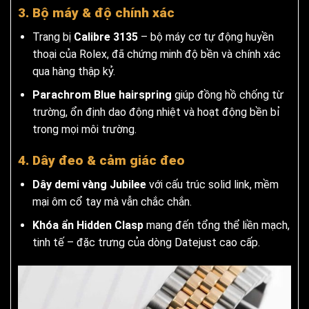
3. Bộ máy & độ chính xác
Trang bị
Calibre 3135
– bộ máy cơ tự động huyền
thoại của Rolex, đã chứng minh độ bền và chính xác
qua hàng thập kỷ.
Parachrom Blue hairspring
giúp đồng hồ chống từ
trường, ổn định dao động nhiệt và hoạt động bền bỉ
trong mọi môi trường.
4. Dây đeo & cảm giác đeo
Dây demi vàng Jubilee
với cấu trúc solid link, mềm
mại ôm cổ tay mà vẫn chắc chắn.
Khóa ẩn Hidden Clasp
mang đến tổng thể liền mạch,
tinh tế – đặc trưng của dòng Datejust cao cấp.