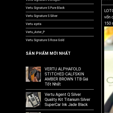
Vertu Signature S Pure Black
LOTO
Vertu Signature S Silver
vốn 
150 
Vertu ayxta
Vertu_Aster_P
Vertu Signature S Rose Gold
SẢN PHẨM MỚI NHẤT
VERTU ALPHAFOLD
STITCHED CALFSKIN
AMBER BROWN 1TB Giá
Tốt Nhất
Vertu Agent Q Silver
Quality Kit Titanium Silver
SuperCar Ink Jade Black