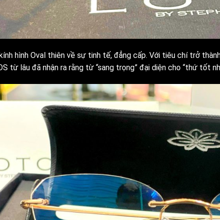
ính hình Oval thiên về sự tinh tế, đẳng cấp. Với tiêu chí trở thàn
S từ lâu đã nhận ra rằng từ “sang trọng” đại diện cho “thứ tốt n