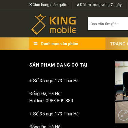
Skip
Giao hàng toàn quốc
Đổi trả trong vòng 7 ngày
to
content
Search
for:
TRANG 
Danh mục sản phẩm
SẢN PHẨM ĐANG CÓ TẠI
+ Số 35 ngõ 173 Thái Hà
Đống Đa, Hà Nội
Hotline: 0983.809.889
+ Số 35 ngõ 173 Thái Hà
Đống Đa, Hà Nội