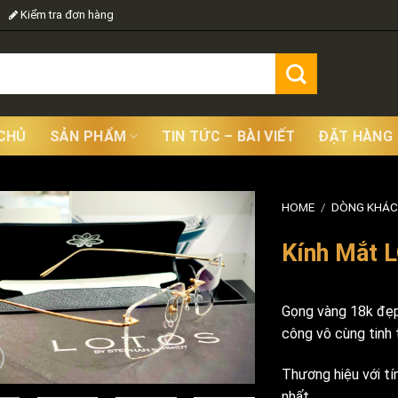
Kiểm tra đơn hàng
CHỦ
SẢN PHẨM
TIN TỨC – BÀI VIẾT
ĐẶT HÀNG
HOME
/
DÒNG KHÁC
Kính Mắt 
Gọng vàng 18k đẹp
công vô cùng tinh 
Thương hiệu với tí
nhất.