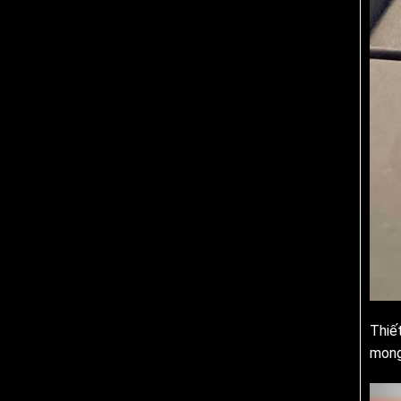
Thiế
mong