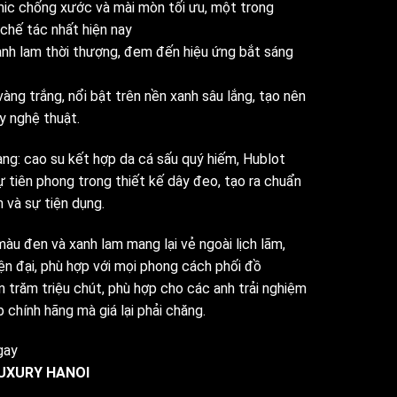
ic chống xước và mài mòn tối ưu, một trong
 chế tác nhất hiện nay
xanh lam thời thượng, đem đến hiệu ứng bắt sáng
vàng trắng, nổi bật trên nền xanh sâu lắng, tạo nên
y nghệ thuật.
ng: cao su kết hợp da cá sấu quý hiếm, Hublot
sự tiên phong trong thiết kế dây đeo, tạo ra chuẩn
 và sự tiện dụng.
màu đen và xanh lam mang lại vẻ ngoài lịch lãm,
ện đại, phù hợp với mọi phong cách phối đồ
n trăm triệu chút, phù hợp cho các anh trải nghiệm
chính hãng mà giá lại phải chăng.
gay
UXURY HANOI