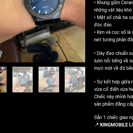
• Khung gốm Ceram
những vật liệu khó
• Mặt số chải tia 
độc đáo.
• Kim và cọc số là 
nét tương phản đầ
• Dây đeo chuẩn sa
luôn nổi tiếng về 
mực mới về độ bền
• Sự kết hợp giữa 
vừa cổ điển vừa hi
Chiếc này nhỉnh hơ
sản phẩm đẳng cấp 
Sẵn 1 chiếc giao n
📍
KINGMOBILE L