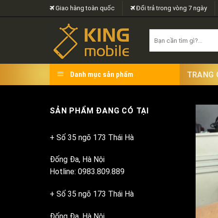
Skip
Giao hàng toàn quốc
Đổi trả trong vòng 7 ngày
to
content
Search
for:
TRANG 
Danh mục sản phẩm
SẢN PHẨM ĐANG CÓ TẠI
+ Số 35 ngõ 173 Thái Hà
Đống Đa, Hà Nội
Hotline: 0983.809.889
+ Số 35 ngõ 173 Thái Hà
Đống Đa, Hà Nội