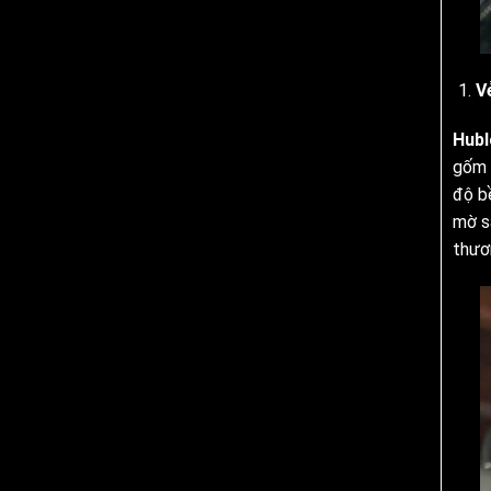
V
Hubl
gốm
độ b
mờ sa
thươ