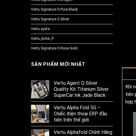
Vertu Signature S Pure Black
Vertu Signature S Silver
Vertu ayxta
Vertu_Aster_P
Vertu Signature S Rose Gold
SẢN PHẨM MỚI NHẤT
DESCR
Vertu Agent Q Silver
Khi 
Quality Kit Titanium Silver
tiên
SuperCar Ink Jade Black
hợp h
Vertu Alpha Fold 5G –
Chiếc điện thoại ERP đầu
tiên trên thế giới
Vertu Alphafold Chính Hãng