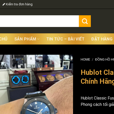
Kiểm tra đơn hàng
CHỦ
SẢN PHẨM
TIN TỨC – BÀI VIẾT
ĐẶT HÀNG
HOME
/
ĐỒNG HỒ 
Hublot Cl
Chính Hãng
Hublot Classic Fu
Phong cách tối gi