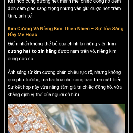
Kết hợp cùng đường nét mạnh mẽ, chiếc đồng hồ đem
đến cảm giác sang trọng nhưng vẫn giữ được nét trầm
tĩnh, tinh tế.
Kim Cương Và Niềng Kim Thiên Nhiên – Sự Tỏa Sáng
Đầy Mê Hoặc
Điểm nhấn không thể bỏ qua chính là những viên
kim
cương hạt to zin hãng
được nạm trên vỏ, niềng kim
cùng cọc số.
Ánh sáng từ kim cương phản chiếu rực rỡ, nhưng không
quá phô trương, mà hài hòa như sóng bạc trên mặt biển.
Sự kết hợp này vừa nâng tầm giá trị chiếc đồng hồ, vừa
khẳng định vị thế của người sở hữu.