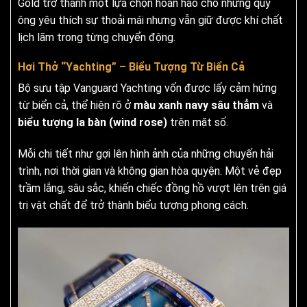
Gold trở thành một lựa chọn hoàn hảo cho những quý
ông yêu thích sự thoải mái nhưng vẫn giữ được khí chất
lịch lãm trong từng chuyển động.
Hơi Thở “Yachting” – Biểu Tượng Từ Biển Cả
Bộ sưu tập Vanguard Yachting vốn được lấy cảm hứng
từ biển cả, thể hiện rõ ở
màu xanh navy sâu thẳm
và
biểu tượng la bàn (wind rose)
trên mặt số.
Mỗi chi tiết như gợi lên hình ảnh của những chuyến hải
trình, nơi thời gian và không gian hòa quyện. Một vẻ đẹp
trầm lắng, sâu sắc, khiến chiếc đồng hồ vượt lên trên giá
trị vật chất để trở thành biểu tượng phong cách.