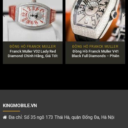
ĐỒNG HỒ FRANCK MULLER
ĐỒNG HỒ FRANCK MULLER
Franck Muller V32 Lady Red
Đồng Hồ Franck Muller V41
Diamond Chính Hãng, Giá Tốt
Black Full Diamonds – Phiên
Bản Giới Hạn Đẳng Cấp Quốc
Tế
KINGMOBILE.VN
Địa chỉ: Số 35 ngõ 173 Thái Hà, quận Đống Đa, Hà Nội