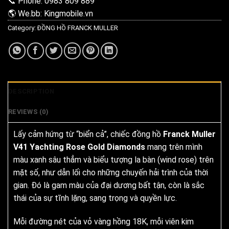
📞 Phone: 0983 809 889
🌎 We.bb: Kingmobile.vn
Category:
ĐỒNG HỒ FRANCK MULLER
DESCRIPTION
REVIEWS (0)
Lấy cảm hứng từ “biển cả”, chiếc đồng hồ
Franck Muller
V41 Yachting Rose Gold Diamonds
mang trên mình
màu xanh sâu thẳm và biểu tượng la bàn (wind rose) trên
mặt số, như dẫn lối cho những chuyến hải trình của thời
gian. Đó là gam màu của đại dương bất tận, còn là sắc
thái của sự tĩnh lặng, sang trọng và quyền lực.
Mỗi đường nét của vỏ vàng hồng 18K, mỗi viên kim