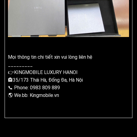
Mọi thông tin chi tiết xin vui lòng liên hệ
_________
👉KINGMOBILE LUXURY HANOI
🏤35/173 Thái Hà, Đống Đa, Hà Nội
📞 Phone: 0983 809 889
🌎 We.bb: Kingmobile.vn