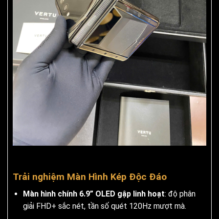
Trải nghiệm Màn Hình Kép Độc Đáo
Màn hình chính 6.9” OLED gập linh hoạt
: độ phân
giải FHD+ sắc nét, tần số quét 120Hz mượt mà.