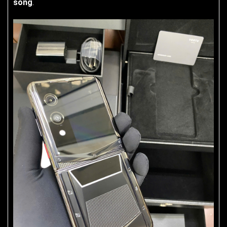
sống
.