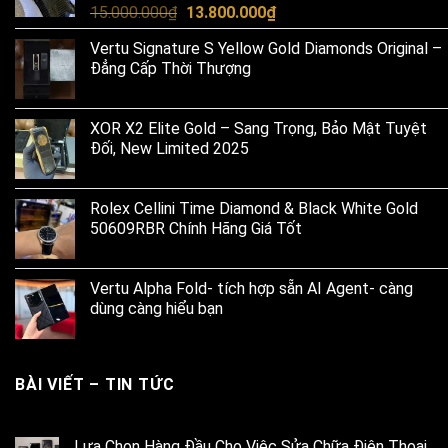
Original
Current
15.000.000
₫
13.800.000
₫
price
price
Vertu Signature S Yellow Gold Diamonds Original –
was:
is:
Đẳng Cấp Thời Thượng
15.000.000₫.
13.800.000₫.
XOR X2 Elite Gold – Sang Trọng, Bảo Mật Tuyệt
Đối, New Limited 2025
Rolex Cellini Time Diamond & Black White Gold
50609RBR Chính Hãng Giá Tốt
Vertu Alpha Fold- tích hợp sẵn AI Agent- càng
dùng càng hiểu bạn
BÀI VIẾT – TIN TỨC
Lựa Chọn Hàng Đầu Cho Việc Sửa Chữa Điện Thoại